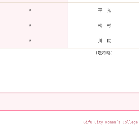
〃
平 光
〃
松 村
〃
川 尻
(敬称略）
Gifu City Women’s College