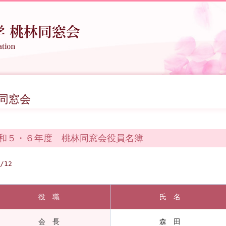
同窓会
和５・６年度 桃林同窓会役員名簿
/12
役 職
氏 名
会 長
森 田