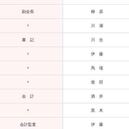
副会長
柳 原
〃
川 瀬
書 記
川 合
〃
伊 藤
〃
馬 場
〃
柴 田
会 計
酒 井
〃
黒 木
会計監査
伊 藤